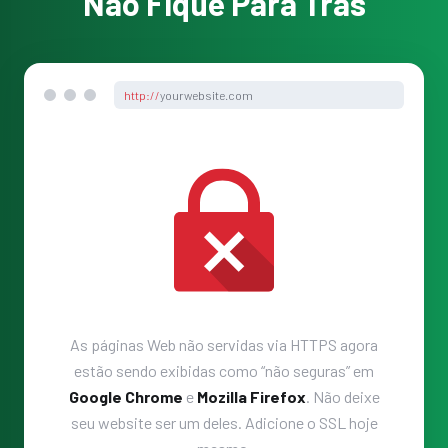
Não Fique Para Trás
http://
yourwebsite.com
As páginas Web não servidas via HTTPS agora
estão sendo exibidas como “não seguras” em
Google Chrome
e
Mozilla Firefox
. Não deixe
seu website ser um deles. Adicione o SSL hoje